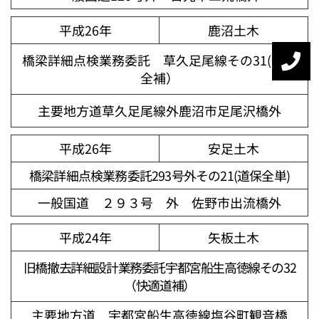
平成26年
鹿沼土木
橋梁詳細点検業務委託 草久足尾線その31(道保
全補）
主要地方道草久足尾線外鹿沼市足尾沢橋外
平成26年
安足土木
橋梁詳細点検業務委託293号外その21(道保全単)
一般国道 ２９３号 外 佐野市出流橋外
平成24年
矢板土木
旧橋撤去詳細設計業務委託宇都宮船生高徳線その32
（快適道補）
主要地方道 宇都宮船生高徳線塩谷町観音橋