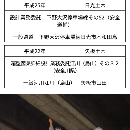
平成25年
日光土木
設計業務委託 下野大沢停車場線その52（安全
道補）
一般県道 下野大沢停車場線日光市木和田島
平成22年
矢板土木
箱型函渠詳細設計業務委託江川（烏山）その３２
（安全川県）
一級河川江川（烏山） 矢板市山田